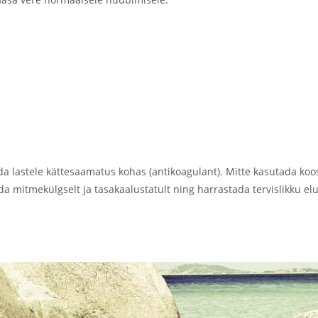
da lastele kättesaamatus kohas (antikoagulant). Mitte kasutada koos
 mitmekülgselt ja tasakaalustatult ning harrastada tervislikku elust