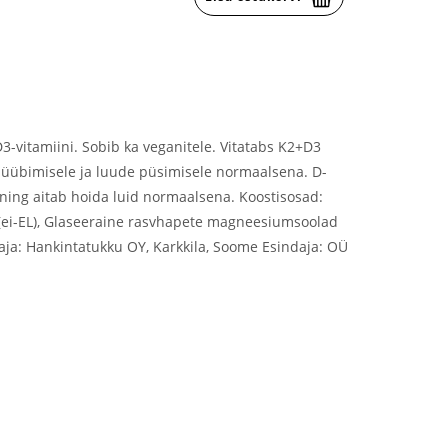
-vitamiini. Sobib ka veganitele. Vitatabs K2+D3
hüübimisele ja luude püsimisele normaalsena. D-
 ning aitab hoida luid normaalsena. Koostisosad:
st (ei-EL), Glaseeraine rasvhapete magneesiumsoolad
aja: Hankintatukku OY, Karkkila, Soome Esindaja: OÜ