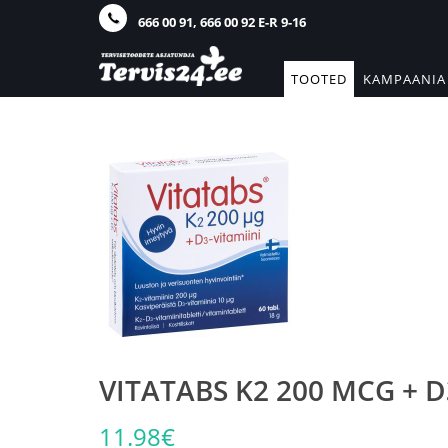
666 00 91, 666 00 92 E-R 9-16
TOOTED
KAMPAANIA
VITATABS K2 200 MCG + 
11.98€