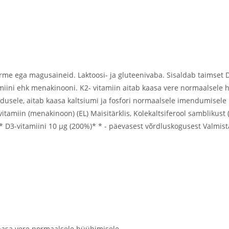
e ega magusaineid. Laktoosi- ja gluteenivaba. Sisaldab taimset D3
miini ehk menakinooni. K2- vitamiin aitab kaasa vere normaalsele 
ldusele, aitab kaasa kaltsiumi ja fosfori normaalsele imendumisele
vitamiin (menakinoon) (EL) Maisitärklis, Kolekaltsiferool sambliku
* D3-vitamiini 10 µg (200%)* * - päevasest võrdluskogusest Valmist
aasa vere normaalsele hüübimisele.