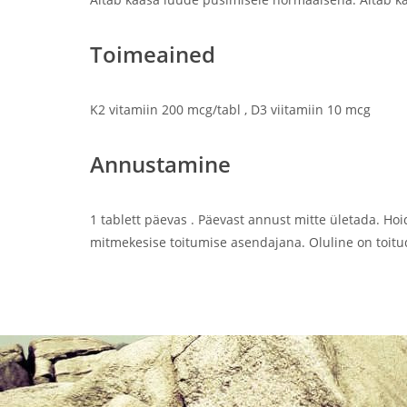
Toimeained
K2 vitamiin 200 mcg/tabl , D3 viitamiin 10 mcg
Annustamine
1 tablett päevas . Päevast annust mitte ületada. Hoi
mitmekesise toitumise asendajana. Oluline on toituda