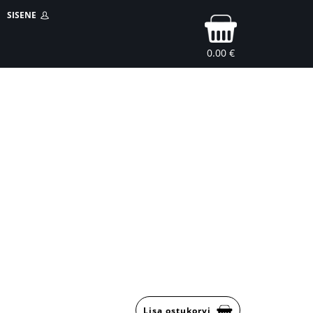
SISENE
0.00 €
Lisa ostukorvi