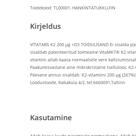
Tootekood: TL00001, HANKINTATUKKU,FIN
Kirjeldus
VITATABS K2 200 µg +D3 TOIDULISAND Ei sisalda pärm
sisaldab patenteeritud toimeaine VitaMK7® K2 vita
vitamiin aitab kaasa normaalsele vere kaltsiumisisa
Paakumisvastane aine mikrokristalne tselluloos, K2-
Päevane annus sisaldab: K2-vitamiini 200 µg (267%)
Loodustoode, Rabaküla 4/2, tel:6660091,Tallinn
Vitamiin K2, kaltsium, luud, veresooned
Kasutamine
Aitab kaasa luude püsimisele normaalsena. Aitab k